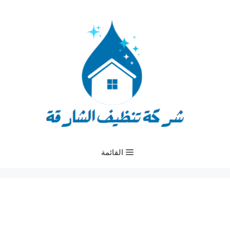
نتقل
لى
لمحتوى
القائمة