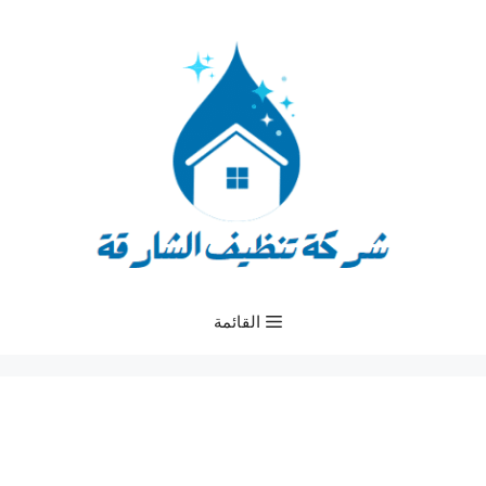
نتقل
لى
لمحتوى
القائمة