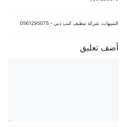
التنبيهات: شركة تنظيف كنب دبي - 0561295075
أضف تعليق
تعليق