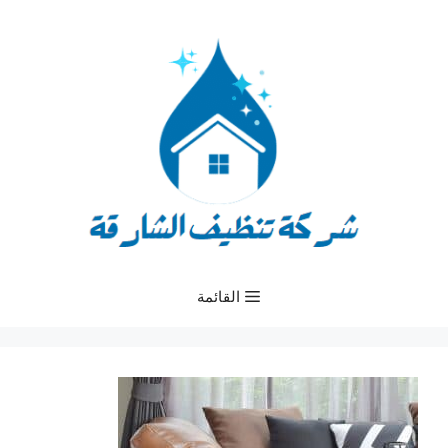
نتقل
لى
لمحتوى
القائمة